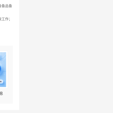
备备品备
收工作；
息