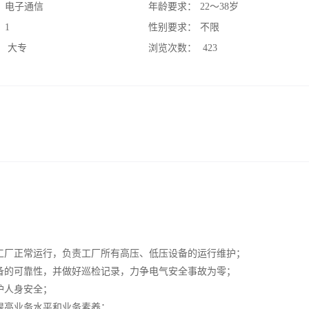
：
电子通信
年龄要求：
22～38岁
：
1
性别要求：
不限
：
大专
浏览次数：
423
工厂正常运行，负责工厂所有高压、低压设备的运行维护；
备的可靠性，并做好巡检记录，力争电气安全事故为零；
护人身安全；
提高业务水平和业务素养；